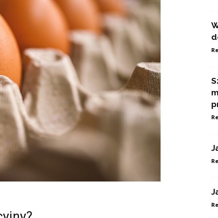
W
d
Re
S
m
p
Re
J
Re
J
Re
cyjny?