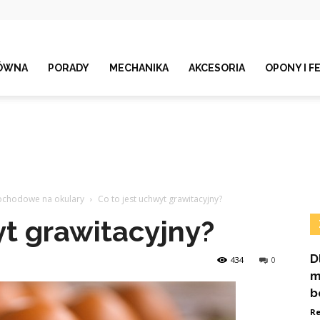
ÓWNA
PORADY
MECHANIKA
AKCESORIA
OPONY I F
mochodowe na okulary
Co to jest uchwyt grawitacyjny?
yt grawitacyjny?
D
434
0
m
b
Re