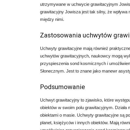
utrzymywane w uchwycie grawitacyjnym Jowisz
grawitacyjny Jowisza jest tak silny, że wpływa
między nimi.
Zastosowania uchwytów grawi
Uchwyty grawitacyjne mają również praktyczn
uchwytów grawitacyjnych, naukowcy mogą wykor
przyspieszenia sond kosmicznych i umożliwieni
Słonecznym. Jest to znane jako manewr asysty
Podsumowanie
Uchwyt grawitacyjny to zjawisko, które występ
obiektów w swoim polu grawitacyjnym. Działa
obiektami o masie. Uchwyty grawitacyjne są p
planet, księżyców i innych obiektów. Mają ró