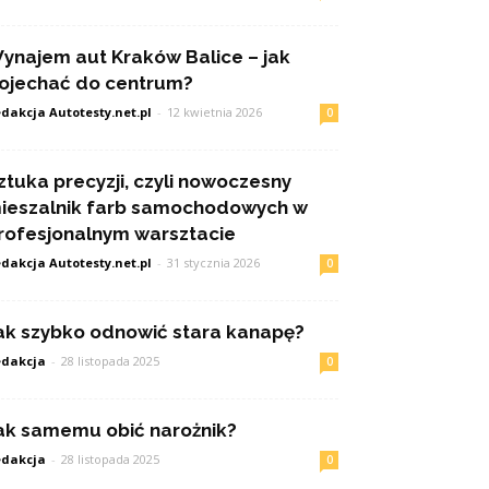
ynajem aut Kraków Balice – jak
ojechać do centrum?
dakcja Autotesty.net.pl
-
12 kwietnia 2026
0
ztuka precyzji, czyli nowoczesny
ieszalnik farb samochodowych w
rofesjonalnym warsztacie
dakcja Autotesty.net.pl
-
31 stycznia 2026
0
ak szybko odnowić stara kanapę?
dakcja
-
28 listopada 2025
0
ak samemu obić narożnik?
dakcja
-
28 listopada 2025
0