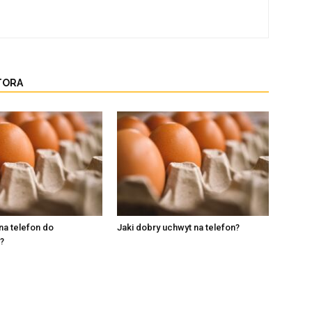
TORA
na telefon do
Jaki dobry uchwyt na telefon?
?