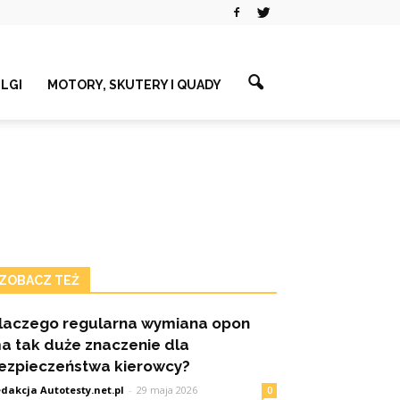
ELGI
MOTORY, SKUTERY I QUADY
ZOBACZ TEŻ
laczego regularna wymiana opon
a tak duże znaczenie dla
ezpieczeństwa kierowcy?
dakcja Autotesty.net.pl
-
29 maja 2026
0