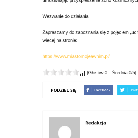
umożliwiając przyspieszenie sond kosmicznych
Wezwanie do działania:
Zapraszamy do zapoznania się z pojęciem „uchw
więcej na stronie:
https://www.miastomojeawnim.pl/
[Głosów:0 Średnia:0/5]
PODZIEL SIĘ
Facebook
Twit
Redakcja