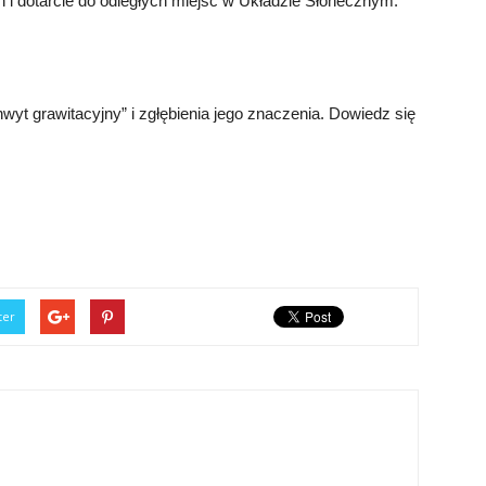
 i dotarcie do odległych miejsc w Układzie Słonecznym.
yt grawitacyjny” i zgłębienia jego znaczenia. Dowiedz się
ter