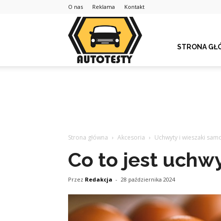
O nas
Reklama
Kontakt
STRONA GŁ
Strona główna
Akcesoria
Uchwyty i wieszaki sa
Co to jest uchw
Przez
Redakcja
-
28 października 2024