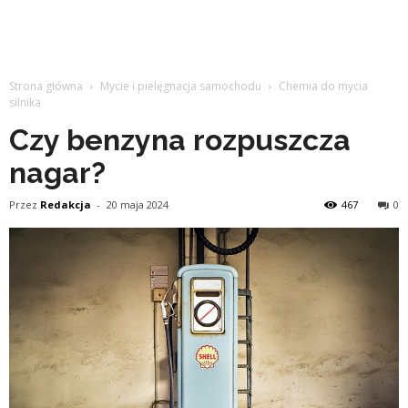
Strona główna
Mycie i pielęgnacja samochodu
Chemia do mycia
silnika
Czy benzyna rozpuszcza
nagar?
Przez
Redakcja
-
20 maja 2024
467
0