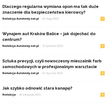
Dlaczego regularna wymiana opon ma tak duże
znaczenie dla bezpieczeństwa kierowcy?
Redakcja Autotesty.net.pl
-
29 maja 2026
0
Wynajem aut Kraków Balice – jak dojechać do
centrum?
Redakcja Autotesty.net.pl
-
12 kwietnia 2026
0
Sztuka precyzji, czyli nowoczesny mieszalnik farb
samochodowych w profesjonalnym warsztacie
Redakcja Autotesty.net.pl
-
31 stycznia 2026
0
Jak szybko odnowić stara kanapę?
Redakcja
-
28 listopada 2025
0