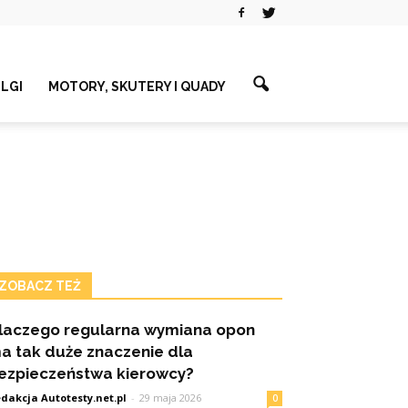
ELGI
MOTORY, SKUTERY I QUADY
ZOBACZ TEŻ
laczego regularna wymiana opon
a tak duże znaczenie dla
ezpieczeństwa kierowcy?
dakcja Autotesty.net.pl
-
29 maja 2026
0