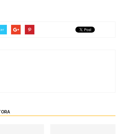
ter
TORA