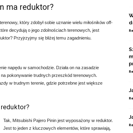
in ma reduktor?
W
d
terenowy, który zdobył sobie uznanie wielu miłośników off-
óre decydują o jego zdolnościach terenowych, jest
Re
duktor? Przyjrzyjmy się bliżej temu zagadnieniu.
S
m
p
enie napędu w samochodzie. Działa on na zasadzie
Re
 na pokonywanie trudnych przeszkód terenowych.
azdy w trudnym terenie, gdzie potrzebne jest większe
J
Re
 reduktor?
J
Tak, Mitsubishi Pajero Pinin jest wyposażony w reduktor.
Re
Jest to jeden z kluczowych elementów, które sprawiają,