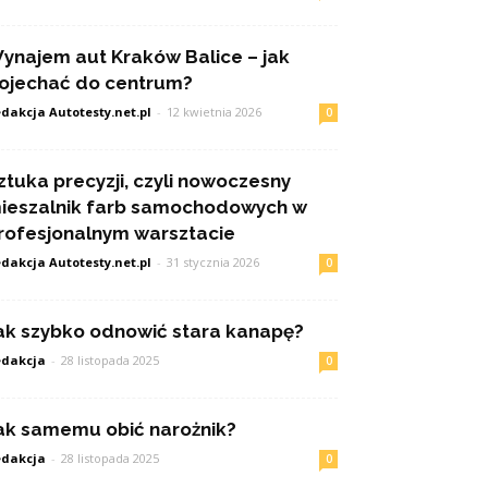
ynajem aut Kraków Balice – jak
ojechać do centrum?
dakcja Autotesty.net.pl
-
12 kwietnia 2026
0
ztuka precyzji, czyli nowoczesny
ieszalnik farb samochodowych w
rofesjonalnym warsztacie
dakcja Autotesty.net.pl
-
31 stycznia 2026
0
ak szybko odnowić stara kanapę?
dakcja
-
28 listopada 2025
0
ak samemu obić narożnik?
dakcja
-
28 listopada 2025
0