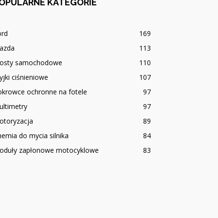
OPULARNE KATEGORIE
ord
169
azda
113
osty samochodowe
110
jki ciśnieniowe
107
okrowce ochronne na fotele
97
ltimetry
97
otoryzacja
89
emia do mycia silnika
84
oduły zapłonowe motocyklowe
83