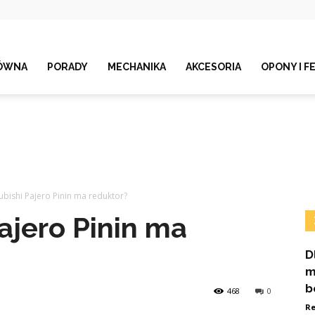
ÓWNA
PORADY
MECHANIKA
AKCESORIA
OPONY I F
ubishi Pajero Pinin ma reduktor?
ajero Pinin ma
D
m
b
468
0
Re