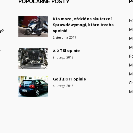
POPULARNE POSTY
P
Kto może jeździć na skuterze?
F
Sprawdź wymogi, które trzeba
M
y?
spełnić
2 sierpnia 2017
M
My
–
2.0 TSI opinie
P
9 lutego 2018
Mu
M
Golf 5 GTI opinie
Ch
4 lutego 2018
M