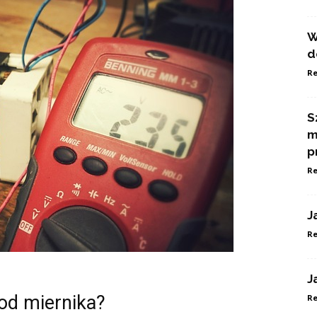
W
d
Re
S
m
p
Re
J
Re
J
 od miernika?
Re