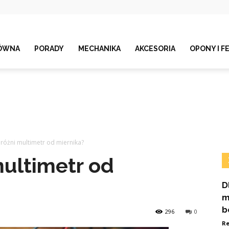
ÓWNA
PORADY
MECHANIKA
AKCESORIA
OPONY I F
 różni multimetr od miernika?
multimetr od
D
m
b
296
0
Re