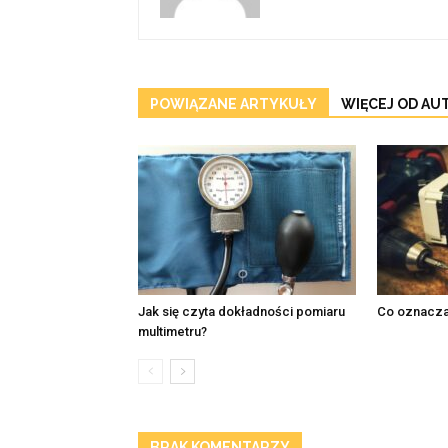
POWIĄZANE ARTYKUŁY
WIĘCEJ OD AU
Jak się czyta dokładności pomiaru
Co oznacza 
multimetru?
BRAK KOMENTARZY