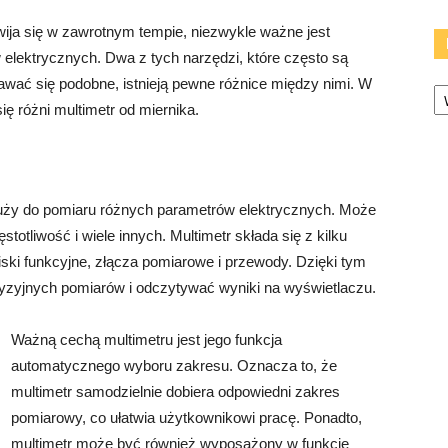
wija się w zawrotnym tempie, niezwykle ważne jest
elektrycznych. Dwa z tych narzędzi, które często są
Ka
awać się podobne, istnieją pewne różnice między nimi. W
ię różni multimetr od miernika.
służy do pomiaru różnych parametrów elektrycznych. Może
totliwość i wiele innych. Multimetr składa się z kilku
iski funkcyjne, złącza pomiarowe i przewody. Dzięki tym
zyjnych pomiarów i odczytywać wyniki na wyświetlaczu.
Ważną cechą multimetru jest jego funkcja
automatycznego wyboru zakresu. Oznacza to, że
multimetr samodzielnie dobiera odpowiedni zakres
pomiarowy, co ułatwia użytkownikowi pracę. Ponadto,
multimetr może być również wyposażony w funkcje