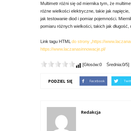
Multimetr różni się od miernika tym, że multim
różne wielkości elektryczne, takie jak napięcie
jak testowanie diod i pomiar pojemności. Miern
pomiaru różnych wielkości, takich jak długość, 
Link tagu HTML
do strony „https://www.laczana
https://www.laczanasinnowacje.pl/
[Głosów:0 Średnia:0/5]
PODZIEL SIĘ
Facebook
Twit
Redakcja