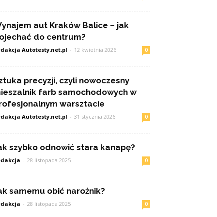
ynajem aut Kraków Balice – jak
ojechać do centrum?
dakcja Autotesty.net.pl
-
12 kwietnia 2026
0
ztuka precyzji, czyli nowoczesny
ieszalnik farb samochodowych w
rofesjonalnym warsztacie
dakcja Autotesty.net.pl
-
31 stycznia 2026
0
ak szybko odnowić stara kanapę?
dakcja
-
28 listopada 2025
0
ak samemu obić narożnik?
dakcja
-
28 listopada 2025
0