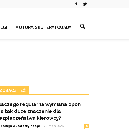
ELGI
MOTORY, SKUTERY I QUADY
ZOBACZ TEŻ
laczego regularna wymiana opon
a tak duże znaczenie dla
ezpieczeństwa kierowcy?
dakcja Autotesty.net.pl
-
29 maja 2026
0