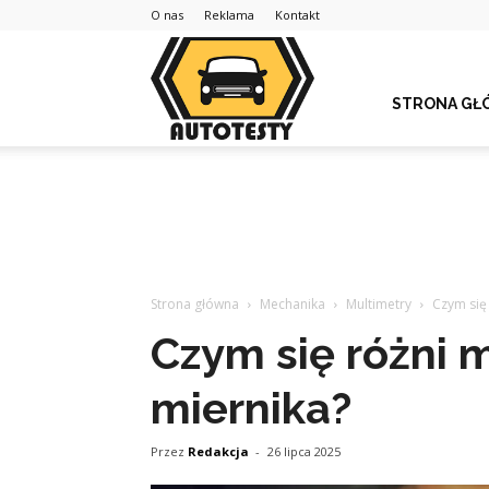
O nas
Reklama
Kontakt
STRONA GŁ
Strona główna
Mechanika
Multimetry
Czym się
Czym się różni 
miernika?
Przez
Redakcja
-
26 lipca 2025