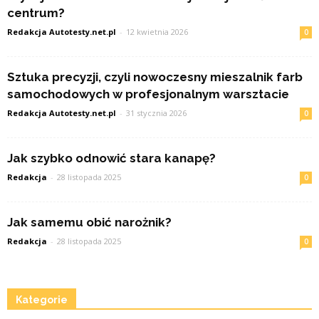
centrum?
Redakcja Autotesty.net.pl
-
12 kwietnia 2026
0
Sztuka precyzji, czyli nowoczesny mieszalnik farb
samochodowych w profesjonalnym warsztacie
Redakcja Autotesty.net.pl
-
31 stycznia 2026
0
Jak szybko odnowić stara kanapę?
Redakcja
-
28 listopada 2025
0
Jak samemu obić narożnik?
Redakcja
-
28 listopada 2025
0
Kategorie