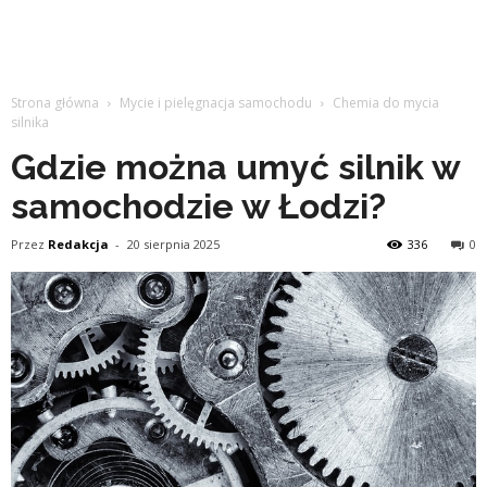
Strona główna
Mycie i pielęgnacja samochodu
Chemia do mycia
silnika
Gdzie można umyć silnik w
samochodzie w Łodzi?
Przez
Redakcja
-
20 sierpnia 2025
336
0