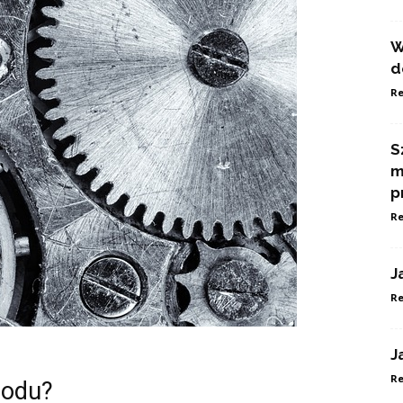
W
d
Re
S
m
p
Re
J
Re
J
Re
hodu?