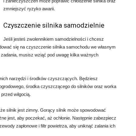
i zanieczyszczeń może poprawić chłodzenie silnika oraz
zmniejszyć ryzyko awarii.
Czyszczenie silnika samodzielnie
Jeśli jesteś zwolennikiem samodzielności i chcesz
dować się na czyszczenie silnika samochodu we własnym
o zadania, musisz wziąć pod uwagę kilka ważnych
nich narzędzi i środków czyszczących. Będziesz
 ogrodowego, środka czyszczącego do silników oraz worka
przed wilgocią.
że silnik jest zimny. Gorący silnik może spowodować
ne jest, aby poczekać, aż ochłonie. Następnie zabezpiecz
przewody zapłonowe i filtr powietrza, aby uniknąć zalania ich