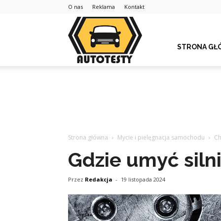
O nas
Reklama
Kontakt
STRONA GŁ
Strona główna
Mycie i pielęgnacja samochodu
Ch
Gdzie umyć sil
Przez
Redakcja
-
19 listopada 2024