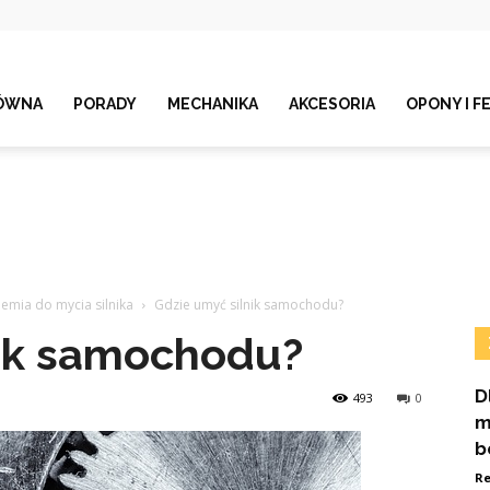
ÓWNA
PORADY
MECHANIKA
AKCESORIA
OPONY I F
emia do mycia silnika
Gdzie umyć silnik samochodu?
nik samochodu?
D
493
0
m
b
Re