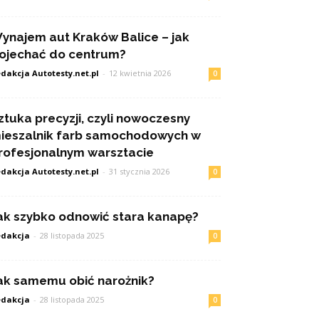
ynajem aut Kraków Balice – jak
ojechać do centrum?
dakcja Autotesty.net.pl
-
12 kwietnia 2026
0
ztuka precyzji, czyli nowoczesny
ieszalnik farb samochodowych w
rofesjonalnym warsztacie
dakcja Autotesty.net.pl
-
31 stycznia 2026
0
ak szybko odnowić stara kanapę?
dakcja
-
28 listopada 2025
0
ak samemu obić narożnik?
dakcja
-
28 listopada 2025
0