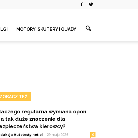
ELGI
MOTORY, SKUTERY I QUADY
ZOBACZ TEŻ
laczego regularna wymiana opon
a tak duże znaczenie dla
ezpieczeństwa kierowcy?
dakcja Autotesty.net.pl
-
29 maja 2026
0