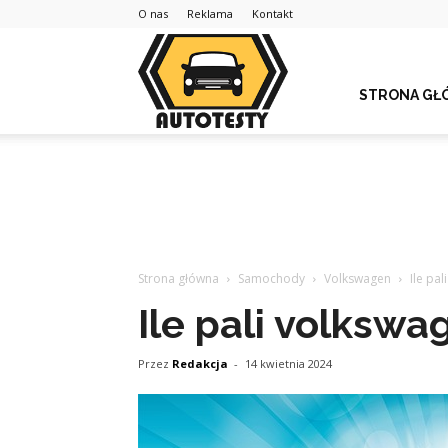
O nas
Reklama
Kontakt
STRONA GŁ
Strona główna
Samochody
Volkswagen
Ile pa
Ile pali volkswa
Przez
Redakcja
-
14 kwietnia 2024