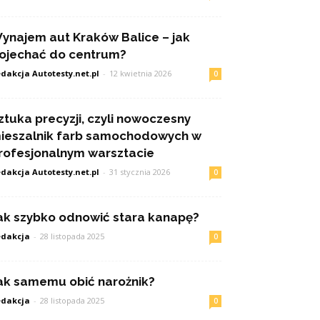
ynajem aut Kraków Balice – jak
ojechać do centrum?
dakcja Autotesty.net.pl
-
12 kwietnia 2026
0
ztuka precyzji, czyli nowoczesny
ieszalnik farb samochodowych w
rofesjonalnym warsztacie
dakcja Autotesty.net.pl
-
31 stycznia 2026
0
ak szybko odnowić stara kanapę?
dakcja
-
28 listopada 2025
0
ak samemu obić narożnik?
dakcja
-
28 listopada 2025
0