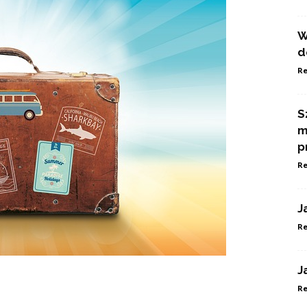
W
d
Re
S
m
p
Re
J
Re
J
Re