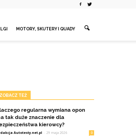
ELGI
MOTORY, SKUTERY I QUADY
ZOBACZ TEŻ
laczego regularna wymiana opon
a tak duże znaczenie dla
ezpieczeństwa kierowcy?
dakcja Autotesty.net.pl
-
29 maja 2026
0