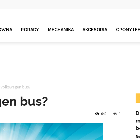
ÓWNA
PORADY
MECHANIKA
AKCESORIA
OPONY I F
li volkswagen bus?
gen bus?
D
642
0
m
b
Re