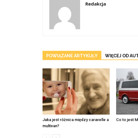
Redakcja
POWIĄZANE ARTYKUŁY
WIĘCEJ OD AU
Jaka jest różnica między caravelle a
Co to jest M
multivan?