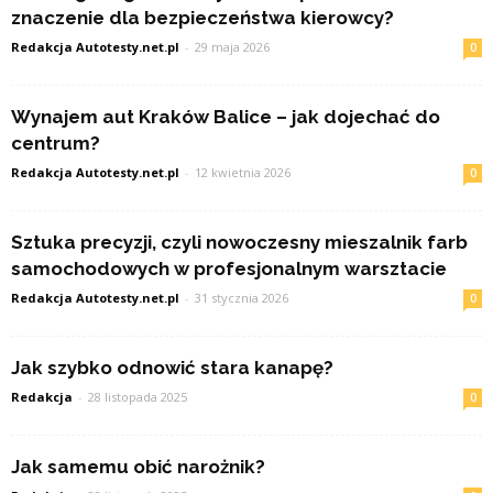
znaczenie dla bezpieczeństwa kierowcy?
Redakcja Autotesty.net.pl
-
29 maja 2026
0
Wynajem aut Kraków Balice – jak dojechać do
centrum?
Redakcja Autotesty.net.pl
-
12 kwietnia 2026
0
Sztuka precyzji, czyli nowoczesny mieszalnik farb
samochodowych w profesjonalnym warsztacie
Redakcja Autotesty.net.pl
-
31 stycznia 2026
0
Jak szybko odnowić stara kanapę?
Redakcja
-
28 listopada 2025
0
Jak samemu obić narożnik?