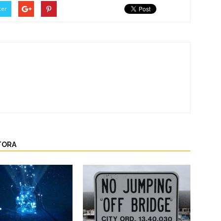
ter
TORA