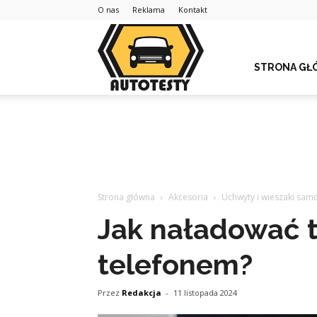
O nas
Reklama
Kontakt
STRONA GŁ
Strona główna
Akcesoria
Uchwyty i wieszaki sa
Jak naładować 
telefonem?
Przez
Redakcja
-
11 listopada 2024