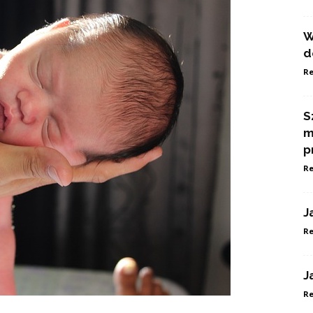
W
d
Re
S
m
p
Re
J
Re
J
Re