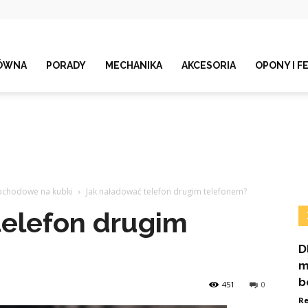
ÓWNA
PORADY
MECHANIKA
AKCESORIA
OPONY I F
mochodowe na kubki
Jak naładować telefon drugim telefonem?
telefon drugim
D
m
b
451
0
Re