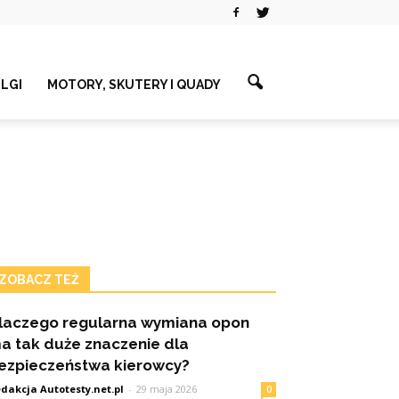
ELGI
MOTORY, SKUTERY I QUADY
ZOBACZ TEŻ
laczego regularna wymiana opon
a tak duże znaczenie dla
ezpieczeństwa kierowcy?
dakcja Autotesty.net.pl
-
29 maja 2026
0