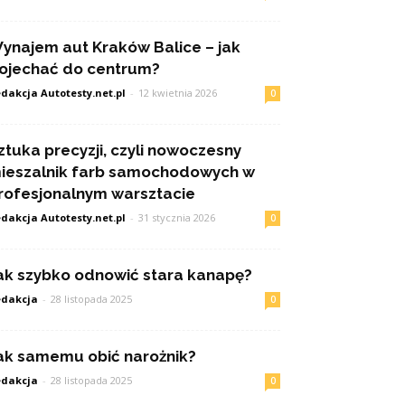
ynajem aut Kraków Balice – jak
ojechać do centrum?
dakcja Autotesty.net.pl
-
12 kwietnia 2026
0
ztuka precyzji, czyli nowoczesny
ieszalnik farb samochodowych w
rofesjonalnym warsztacie
dakcja Autotesty.net.pl
-
31 stycznia 2026
0
ak szybko odnowić stara kanapę?
dakcja
-
28 listopada 2025
0
ak samemu obić narożnik?
dakcja
-
28 listopada 2025
0