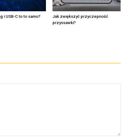
ng i USB-C to to samo?
Jak zwiększyć przyczepność
przyssawki?