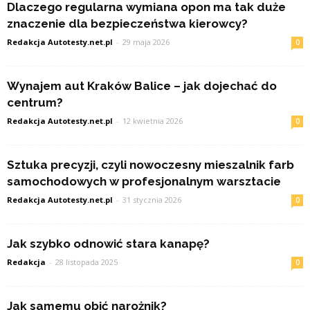
Dlaczego regularna wymiana opon ma tak duże
znaczenie dla bezpieczeństwa kierowcy?
Redakcja Autotesty.net.pl
-
29 maja 2026
0
Wynajem aut Kraków Balice – jak dojechać do
centrum?
Redakcja Autotesty.net.pl
-
12 kwietnia 2026
0
Sztuka precyzji, czyli nowoczesny mieszalnik farb
samochodowych w profesjonalnym warsztacie
Redakcja Autotesty.net.pl
-
31 stycznia 2026
0
Jak szybko odnowić stara kanapę?
Redakcja
-
28 listopada 2025
0
Jak samemu obić narożnik?