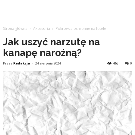
Strona główna
Akcesoria
Pokrowce ochronne na fotele
Jak uszyć narzutę na
kanapę narożną?
Przez
Redakcja
-
24 sierpnia 2024
463
0