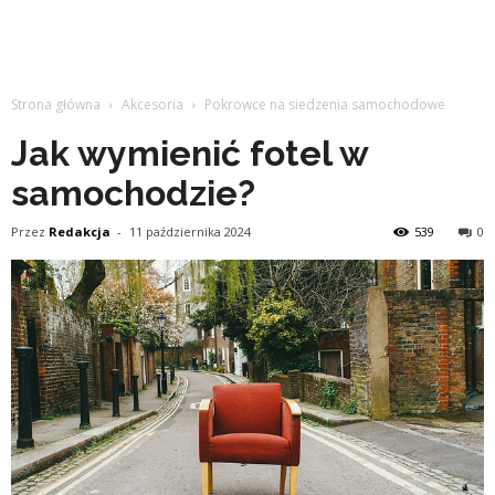
Strona główna
Akcesoria
Pokrowce na siedzenia samochodowe
Jak wymienić fotel w
samochodzie?
Przez
Redakcja
-
11 października 2024
539
0