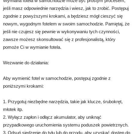
Wymiana fotela w samochodzie może być prostym procesem,
jeśli masz odpowiednie narzędzia i wiesz, jak to zrobić. Postępuj
zgodnie z powyższymi krokami, a będziesz mógł cieszyć się
nowym, wygodnym fotelem w swoim samochodzie. Pamiętaj, że
jeśli nie czujesz się pewnie w wykonywaniu tych czynności,
zawsze możesz skonsultować się z profesjonalistą, który
pomoże Ci w wymianie fotela.
Wezwanie do działania:
Aby wymienić fotel w samochodzie, postępuj zgodnie z
poniższymi krokami:
1. Przygotuj niezbędne narzędzia, takie jak klucze, śrubokręt,
młotek itp.
2. Wyłącz zapłon i odłącz akumulator, aby uniknąć
przypadkowego uruchomienia systemu poduszek powietrznych.
3. Odsuń siedzenie do tyłu lub do przodu, aby uzyskać dostęp do