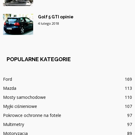
Golf 5 GTI opinie
4 lutego 2018
POPULARNE KATEGORIE
Ford
169
Mazda
113
Mosty samochodowe
110
Myjki ciśnieniowe
107
Pokrowce ochronne na fotele
97
Multimetry
97
Motoryzacja
89