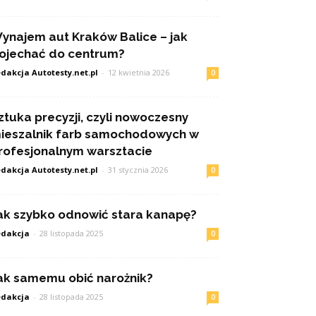
ynajem aut Kraków Balice – jak
ojechać do centrum?
dakcja Autotesty.net.pl
-
12 kwietnia 2026
0
ztuka precyzji, czyli nowoczesny
ieszalnik farb samochodowych w
rofesjonalnym warsztacie
dakcja Autotesty.net.pl
-
31 stycznia 2026
0
ak szybko odnowić stara kanapę?
dakcja
-
28 listopada 2025
0
ak samemu obić narożnik?
dakcja
-
28 listopada 2025
0