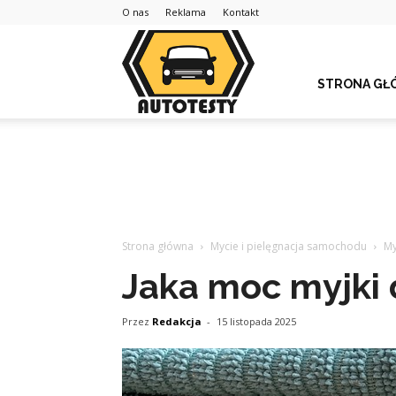
O nas
Reklama
Kontakt
STRONA GŁ
Strona główna
Mycie i pielęgnacja samochodu
My
Jaka moc myjki 
Przez
Redakcja
-
15 listopada 2025