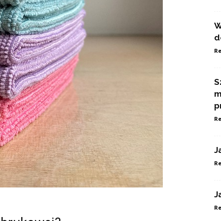
W
d
Re
S
m
p
Re
J
Re
J
Re