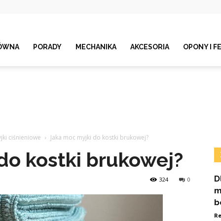
ÓWNA
PORADY
MECHANIKA
AKCESORIA
OPONY I F
jki ciśnieniowe
Jaka moc myjki do kostki brukowej?
do kostki brukowej?
D
324
0
m
b
Re