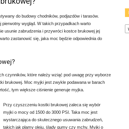
 brukowej?
stywany do budowy chodników, podjazdów i tarasów.
j pierwotny wygląd. W takich przypadkach warto
Ka
ie usunie zabrudzenia i przywróci kostce brukowej jej
warto zastanowić się, jaka moc będzie odpowiednia do
owej?
ych czynników, które należy wziąć pod uwagę przy wyborze
ki brukowej. Moc myjki jest zwykle podawana w barach
rtość, tym większe ciśnienie generuje myjka.
Przy czyszczeniu kostki brukowej zaleca się wybór
myjki o mocy od 1500 do 3000 PSI. Taka moc jest
wystarczająca do skutecznego usuwania zabrudzeń,
takich jak plamy oleju, ślady gumy czy mchy. Myjki o