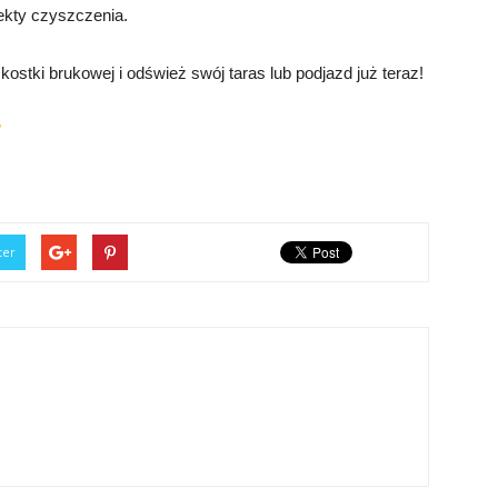
fekty czyszczenia.
stki brukowej i odśwież swój taras lub podjazd już teraz!
/
ter