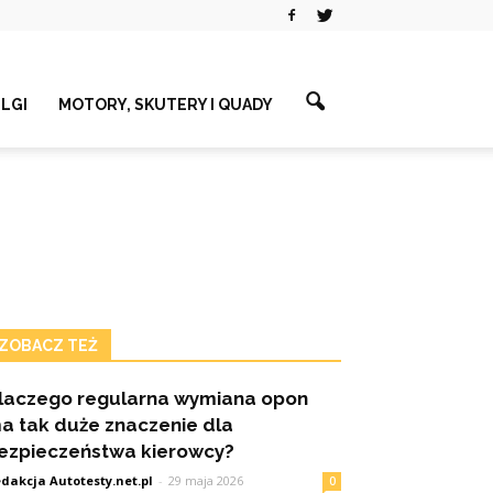
ELGI
MOTORY, SKUTERY I QUADY
ZOBACZ TEŻ
laczego regularna wymiana opon
a tak duże znaczenie dla
ezpieczeństwa kierowcy?
dakcja Autotesty.net.pl
-
29 maja 2026
0