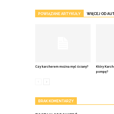
POWIĄZANE ARTYKUŁY
WIĘCEJ OD AU
Czy karcherem można myć ściany?
Który Karch
pompę?
BRAK KOMENTARZY