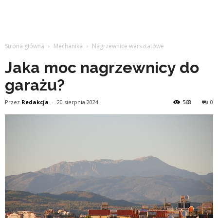
Strona główna
Mechanika
Nagrzewnice warsztatowe
Jaka moc nagrzewnicy do
garażu?
Przez
Redakcja
-
20 sierpnia 2024
568
0