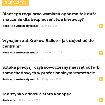
ZOBACZ TEŻ
Dlaczego regularna wymiana opon ma tak duże
znaczenie dla bezpieczeństwa kierowcy?
Redakcja Autotesty.net.pl
-
29 maja 2026
0
Wynajem aut Kraków Balice – jak dojechać do
centrum?
Redakcja Autotesty.net.pl
-
12 kwietnia 2026
0
Sztuka precyzji, czyli nowoczesny mieszalnik farb
samochodowych w profesjonalnym warsztacie
Redakcja Autotesty.net.pl
-
31 stycznia 2026
0
Jak szybko odnowić stara kanapę?
Redakcja
-
28 listopada 2025
0