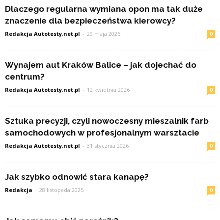
Dlaczego regularna wymiana opon ma tak duże
znaczenie dla bezpieczeństwa kierowcy?
Redakcja Autotesty.net.pl
-
29 maja 2026
0
Wynajem aut Kraków Balice – jak dojechać do
centrum?
Redakcja Autotesty.net.pl
-
12 kwietnia 2026
0
Sztuka precyzji, czyli nowoczesny mieszalnik farb
samochodowych w profesjonalnym warsztacie
Redakcja Autotesty.net.pl
-
31 stycznia 2026
0
Jak szybko odnowić stara kanapę?
Redakcja
-
28 listopada 2025
0