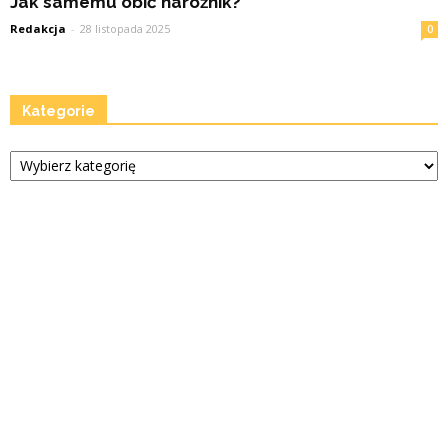
Jak samemu obić narożnik?
Redakcja
-
28 listopada 2025
0
Kategorie
Kategorie