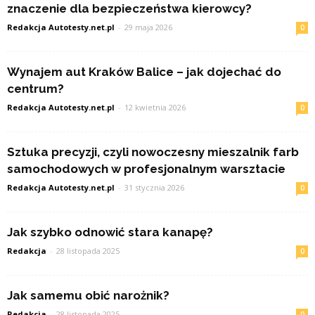
znaczenie dla bezpieczeństwa kierowcy?
Redakcja Autotesty.net.pl
-
29 maja 2026
0
Wynajem aut Kraków Balice – jak dojechać do
centrum?
Redakcja Autotesty.net.pl
-
12 kwietnia 2026
0
Sztuka precyzji, czyli nowoczesny mieszalnik farb
samochodowych w profesjonalnym warsztacie
Redakcja Autotesty.net.pl
-
31 stycznia 2026
0
Jak szybko odnowić stara kanapę?
Redakcja
-
28 listopada 2025
0
Jak samemu obić narożnik?
Redakcja
-
28 listopada 2025
0