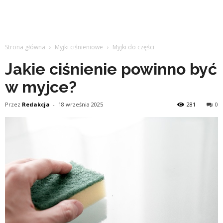
Strona główna
Myjki ciśnieniowe
Myjki do części
Jakie ciśnienie powinno być
w myjce?
Przez
Redakcja
-
18 września 2025
281
0