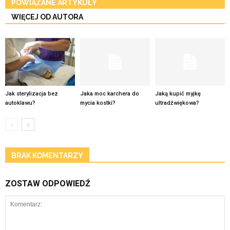
POWIĄZANE ARTYKUŁY
WIĘCEJ OD AUTORA
Jak sterylizacja bez
Jaka moc karchera do
Jaką kupić myjkę
autoklawu?
mycia kostki?
ultradźwiękowa?
BRAK KOMENTARZY
ZOSTAW ODPOWIEDŹ