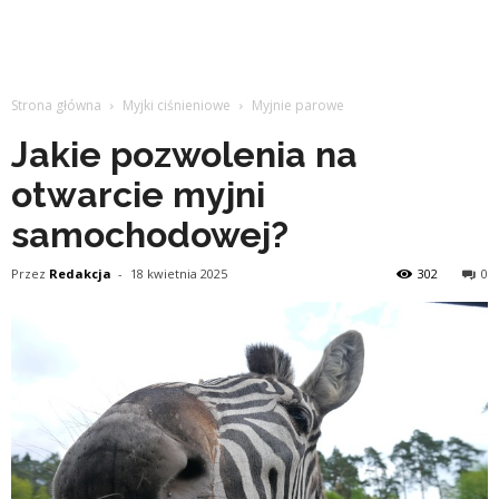
Strona główna
Myjki ciśnieniowe
Myjnie parowe
Jakie pozwolenia na
otwarcie myjni
samochodowej?
Przez
Redakcja
-
18 kwietnia 2025
302
0