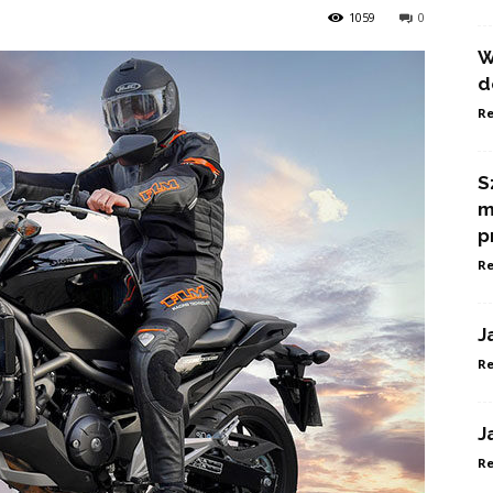
1059
0
W
d
Re
S
m
p
Re
J
Re
J
Re