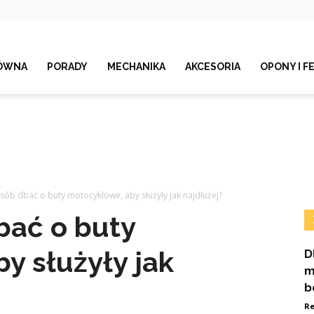
ÓWNA
PORADY
MECHANIKA
AKCESORIA
OPONY I F
sób dbać o buty motocyklowe, aby służyły jak najdłużej?
bać o buty
y służyły jak
D
m
b
Re