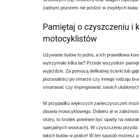
żadnym pozorem nie jeździć w zwykłych butach
Pamiętaj o czyszczeniu i 
motocyklistów
Używanie butów to jedno, a ich prawidłowa kon
wytrzymało kilka lat? Przede wszystkim pamięt
wyjeździe. Za pomocą delikatnej ścierki lub g
pozostałości po smarze czy innego rodzaju br
smarować czy impregnować swoich ulubionych
W przypadku większych zanieczyszczeń może
obuwia motocyklowego. Dobierz je w zależności
skóry, to środek powinien być oparty na natur
specjalnych woskach). W czyszczeniu przyda s
takich butów w pralce! W ten sposób możesz usz