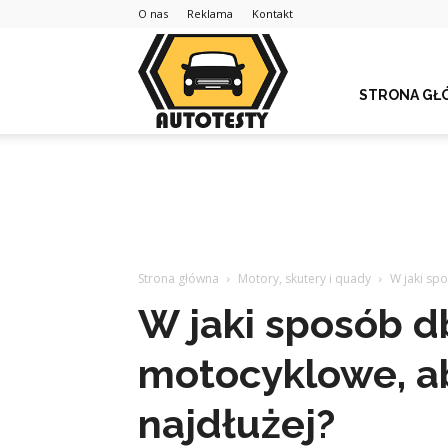
O nas
Reklama
Kontakt
STRONA GŁ
Strona główna
Motory, skutery i quady
W jaki spo
W jaki sposób d
motocyklowe, ab
najdłużej?