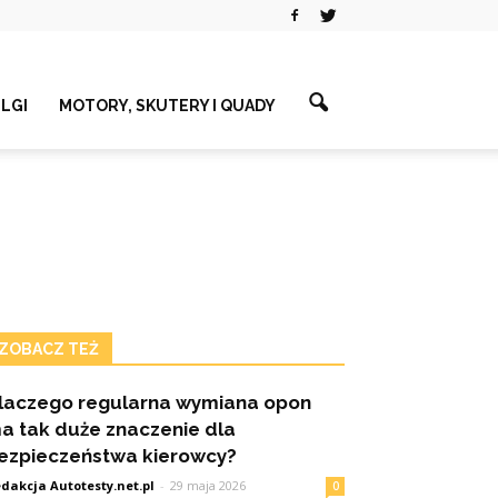
ELGI
MOTORY, SKUTERY I QUADY
ZOBACZ TEŻ
laczego regularna wymiana opon
a tak duże znaczenie dla
ezpieczeństwa kierowcy?
dakcja Autotesty.net.pl
-
29 maja 2026
0