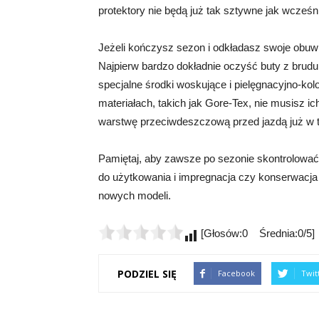
protektory nie będą już tak sztywne jak wcześni
Jeżeli kończysz sezon i odkładasz swoje obuwi
Najpierw bardzo dokładnie oczyść buty z brudu
specjalne środki woskujące i pielęgnacyjno-kol
materiałach, takich jak Gore-Tex, nie musisz i
warstwę przeciwdeszczową przed jazdą już w 
Pamiętaj, aby zawsze po sezonie skontrolować 
do użytkowania i impregnacja czy konserwacj
nowych modeli.
[Głosów:0 Średnia:0/5]
PODZIEL SIĘ
Facebook
Twit