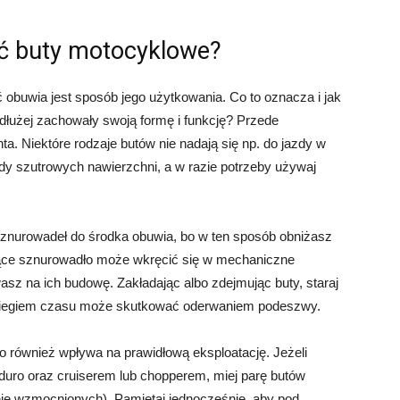
ć buty motocyklowe?
buwia jest sposób jego użytkowania. Co to oznacza i jak
dłużej zachowały swoją formę i funkcję? Przede
 Niektóre rodzaje butów nie nadają się np. do jazdy w
dy szutrowych nawierzchni, a w razie potrzeby używaj
 sznurowadeł do środka obuwia, bo w ten sposób obniżasz
ce sznurowadło może wkręcić się w mechaniczne
asz na ich budowę. Zakładając albo zdejmując buty, staraj
o z biegiem czasu może skutkować oderwaniem podeszwy.
 również wpływa na prawidłową eksploatację. Jeżeli
duro oraz cruiserem lub chopperem, miej parę butów
lnie wzmocnionych). Pamiętaj jednocześnie, aby pod