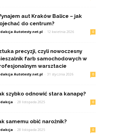
ynajem aut Kraków Balice – jak
ojechać do centrum?
dakcja Autotesty.net.pl
-
12 kwietnia 2026
0
ztuka precyzji, czyli nowoczesny
ieszalnik farb samochodowych w
rofesjonalnym warsztacie
dakcja Autotesty.net.pl
-
31 stycznia 2026
0
ak szybko odnowić stara kanapę?
dakcja
-
28 listopada 2025
0
ak samemu obić narożnik?
dakcja
-
28 listopada 2025
0