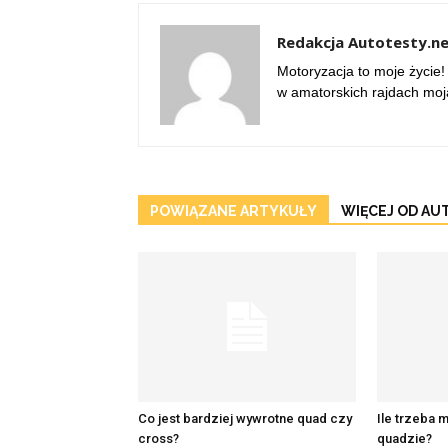
Redakcja Autotesty.ne
Motoryzacja to moje życie!
w amatorskich rajdach moją
POWIĄZANE ARTYKUŁY
WIĘCEJ OD AU
Co jest bardziej wywrotne quad czy
Ile trzeba m
cross?
quadzie?