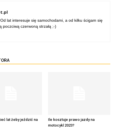
t.pl
 Od lat interesuje się samochodami, a od kilku ścigam się
 poczciwą czerwoną strzałą ;-)
TORA
ieć lat żeby jeździć na
Ile kosztuje prawo jazdy na
motocykl 2023?