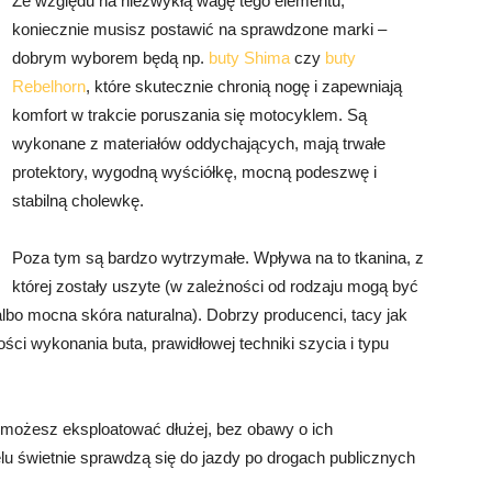
Ze względu na niezwykłą wagę tego elementu,
koniecznie musisz postawić na sprawdzone marki –
dobrym wyborem będą np.
buty Shima
czy
buty
Rebelhorn
, które skutecznie chronią nogę i zapewniają
komfort w trakcie poruszania się motocyklem. Są
wykonane z materiałów oddychających, mają trwałe
protektory, wygodną wyściółkę, mocną podeszwę i
stabilną cholewkę.
Poza tym są bardzo wytrzymałe. Wpływa na to tkanina, z
której zostały uszyte (w zależności od rodzaju mogą być
lbo mocna skóra naturalna). Dobrzy producenci, tacy jak
ści wykonania buta, prawidłowej techniki szycia i typu
 możesz eksploatować dłużej, bez obawy o ich
u świetnie sprawdzą się do jazdy po drogach publicznych