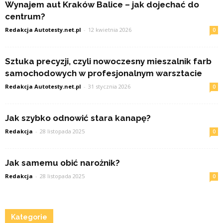
Wynajem aut Kraków Balice – jak dojechać do
centrum?
Redakcja Autotesty.net.pl
-
12 kwietnia 2026
0
Sztuka precyzji, czyli nowoczesny mieszalnik farb
samochodowych w profesjonalnym warsztacie
Redakcja Autotesty.net.pl
-
31 stycznia 2026
0
Jak szybko odnowić stara kanapę?
Redakcja
-
28 listopada 2025
0
Jak samemu obić narożnik?
Redakcja
-
28 listopada 2025
0
Kategorie