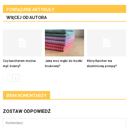
POWIĄZANE ARTYKUŁY
WIĘCEJ OD AUTORA
Czy karcherem można
Jaka moc myjki do kostki
Który Karcher ma
myć ściany?
brukowej?
aluminiową pompę?
BRAK KOMENTARZY
ZOSTAW ODPOWIEDŹ