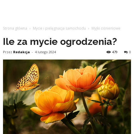
Strona główna
Mycie i pielęgnacja samochodu
Myjki ciśnieniowe
Ile za mycie ogrodzenia?
Przez
Redakcja
-
4 lutego 2024
479
0