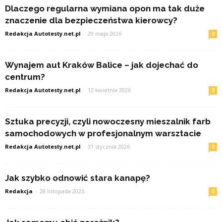
Dlaczego regularna wymiana opon ma tak duże
znaczenie dla bezpieczeństwa kierowcy?
Redakcja Autotesty.net.pl
-
29 maja 2026
0
Wynajem aut Kraków Balice – jak dojechać do
centrum?
Redakcja Autotesty.net.pl
-
12 kwietnia 2026
0
Sztuka precyzji, czyli nowoczesny mieszalnik farb
samochodowych w profesjonalnym warsztacie
Redakcja Autotesty.net.pl
-
31 stycznia 2026
0
Jak szybko odnowić stara kanapę?
Redakcja
-
28 listopada 2025
0