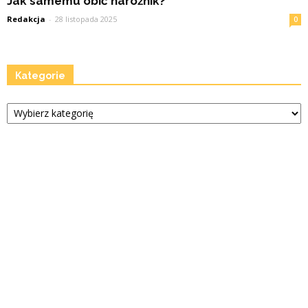
Jak samemu obić narożnik?
Redakcja
-
28 listopada 2025
0
Kategorie
Kategorie